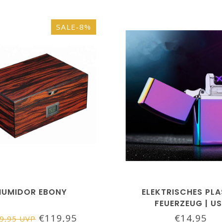
SALE-8%
HUMIDOR EBONY
ELEKTRISCHES PL
FEUERZEUG | U
WIEDERAUFLADBAR | 
€119,95
€14,95
9,95 UVP