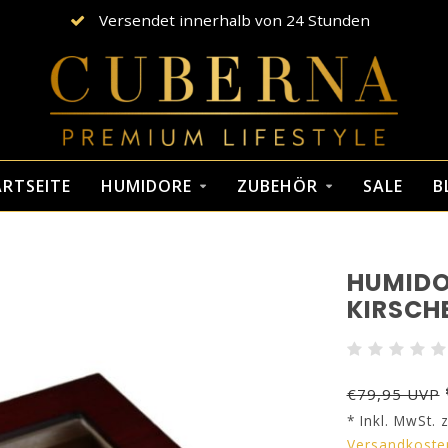
Versendet innerhalb von 24 Stunden
RTSEITE
HUMIDORE
ZUBEHÖR
SALE
B
HUMIDO
KIRSCH
€79,95 UVP
* Inkl. MwSt. z
Versandkoste