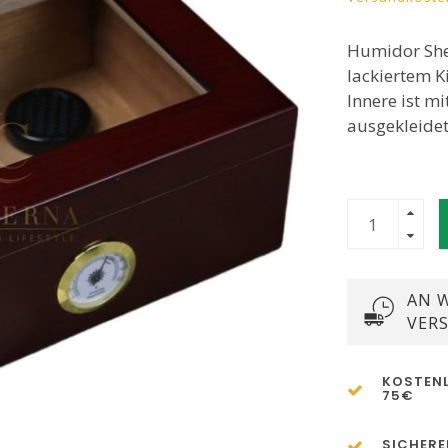
Humidor Shel
lackiertem K
Innere ist m
ausgekleide
AN W
VER
KOSTENL
75€
SICHERE