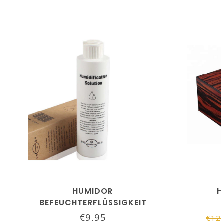
HUMIDOR
BEFEUCHTERFLÜSSIGKEIT
SIKARLAN
€9,95
€12