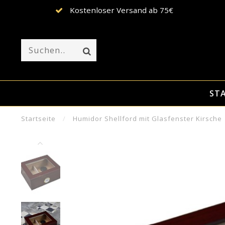
Kostenloser Versand ab 75€
STA
Startseite
/
Humidor Shellford mit Glasfenster Kirsche