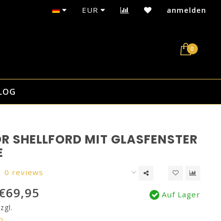
Sicherer Kauf auf Rechnung mit Klarna
EUR
anmelden
0
LOG
R SHELLFORD MIT GLASFENSTER
E
0 reviews
€69,95
Auf Lager
zgl.
n