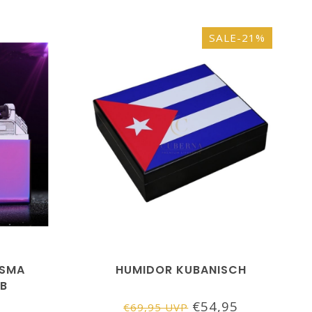
SALE-21%
ASMA
HUMIDOR KUBANISCH
SB
RAINBOW
€54,95
€69,95 UVP