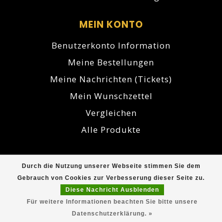
MEIN KONTO
Benutzerkonto Information
Meine Bestellungen
Meine Nachrichten (Tickets)
Mein Wunschzettel
Vergleichen
Alle Produkte
Durch die Nutzung unserer Webseite stimmen Sie dem
© Copyright 2026 Cuberna.de - Powered by
Gebrauch von Cookies zur Verbesserung dieser Seite zu.
Lightspeed
- Theme by
Dyvelopment
Diese Nachricht Ausblenden
Für weitere Informationen beachten Sie bitte unsere
Datenschutzerklärung. »