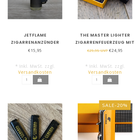
JETFLAME
THE MASTER LIGHTER
ZIGARRENANZÜNDER
ZIGARRENFEUERZEUG MIT
KINGSTON SCHWARZ
ZIGARRENBOHRER
€15,95
€24,95
€29,95 UVP
* Inkl. MwSt. zzgl.
* Inkl. MwSt. zzgl.
Versandkosten
Versandkosten
SALE-20%