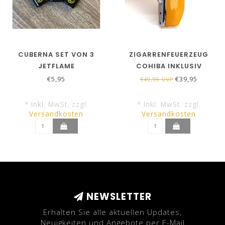
CUBERNA SET VON 3
ZIGARRENFEUERZEUG
JETFLAME
COHIBA INKLUSIV
ZIGARRENFEUERZEUG
BOHRER IN GELB
€5,95
€39,95
€49,95 UVP
* Inkl. MwSt. zzgl.
* Inkl. MwSt. zzgl.
Versandkosten
Versandkosten
NEWSLETTER
Erhalten Sie alle aktuellen Updates,
Neuigkeiten und Angebote per E-Mail