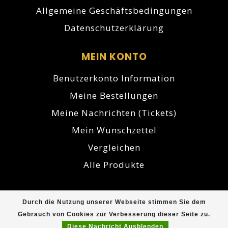
Allgemeine Geschäftsbedingungen
Datenschutzerklärung
MEIN KONTO
Benutzerkonto Information
Meine Bestellungen
Meine Nachrichten (Tickets)
Mein Wunschzettel
Vergleichen
Alle Produkte
Durch die Nutzung unserer Webseite stimmen Sie dem
© Copyright 2026 Cuberna.de - Powered by
Gebrauch von Cookies zur Verbesserung dieser Seite zu.
Lightspeed
- Theme by
Dyvelopment
Diese Nachricht Ausblenden