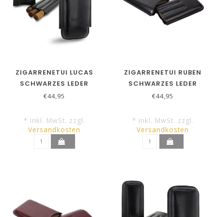
ZIGARRENETUI LUCAS
ZIGARRENETUI RUBEN
SCHWARZES LEDER
SCHWARZES LEDER
ROBUSTO
CORONA'S
€44,95
€44,95
* Inkl. MwSt. zzgl.
* Inkl. MwSt. zzgl.
Versandkosten
Versandkosten