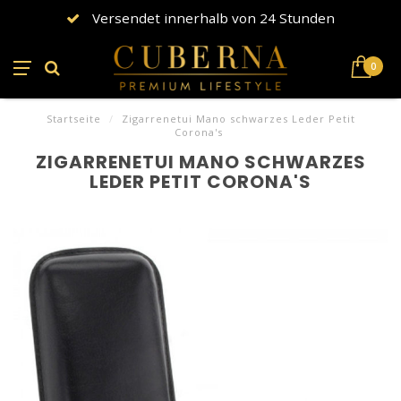
Versendet innerhalb von 24 Stunden
0
Startseite
/
Zigarrenetui Mano schwarzes Leder Petit
Corona's
ZIGARRENETUI MANO SCHWARZES
LEDER PETIT CORONA'S