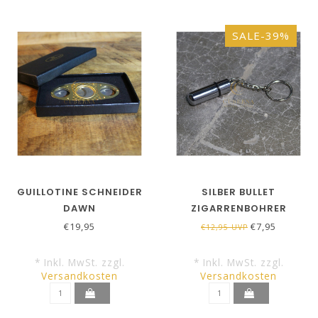
SALE-39%
GUILLOTINE SCHNEIDER
SILBER BULLET
DAWN
ZIGARRENBOHRER
€19,95
€7,95
€12,95 UVP
* Inkl. MwSt. zzgl.
* Inkl. MwSt. zzgl.
Versandkosten
Versandkosten