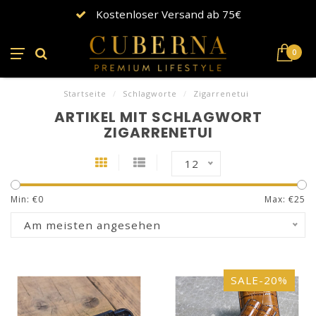
Kostenloser Versand ab 75€
0
Startseite
/
Schlagworte
/
Zigarrenetui
ARTIKEL MIT SCHLAGWORT
ZIGARRENETUI
12
Min: €
0
Max: €
25
Am meisten angesehen
SALE-20%