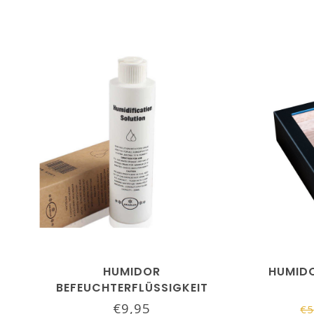
HUMIDOR
HUMID
BEFEUCHTERFLÜSSIGKEIT
SIKARLAN
€9,95
€5