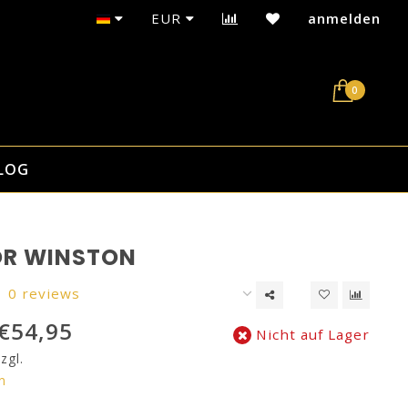
Sicherer Kauf auf Rechnung mit Klarna
EUR
anmelden
0
LOG
R WINSTON
0 reviews
€54,95
Nicht auf Lager
zgl.
n