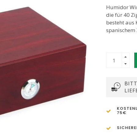
Humidor Wins
die für 40 Z
besteht aus 
spanischem 
BITT
LIEF
KOSTENL
75€
SICHERE