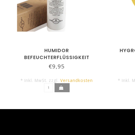
HUMIDOR
HYGR
BEFEUCHTERFLÜSSIGKEIT
SIKARLAN
€9,95
* Inkl. MwSt. zzgl.
Versandkosten
* Inkl. 