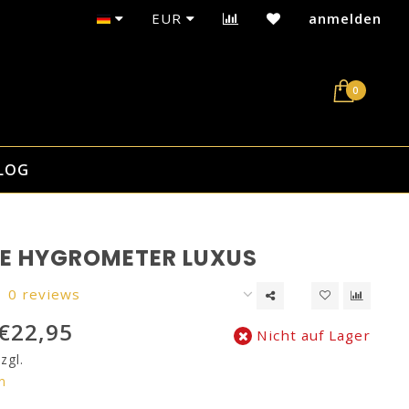
Sicherer Kauf auf Rechnung mit Klarna
EUR
anmelden
0
LOG
LE HYGROMETER LUXUS
0 reviews
€22,95
Nicht auf Lager
zgl.
n