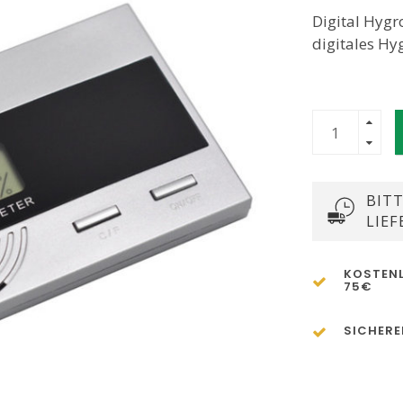
Digital Hygr
digitales H
BITT
LIEF
KOSTENL
75€
SICHERE