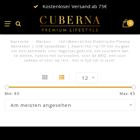
Kostenloser Versand ab 75€
0
Startseite
/
Marken
/
<h2>Waterdichte Elektrische Plasma
Aansteker | USB oplaadbaar | Zwart</h2><p>Of het nu gaat
om een aansteker voor dagelijks gebruik, om vuurwerk aan
te steken, tijdens het survivallen, voor de BBQ, een luxe
cadeau of voor op reis - het is tijd om in jezel
12
Min: €
0
Max: €
5
Am meisten angesehen