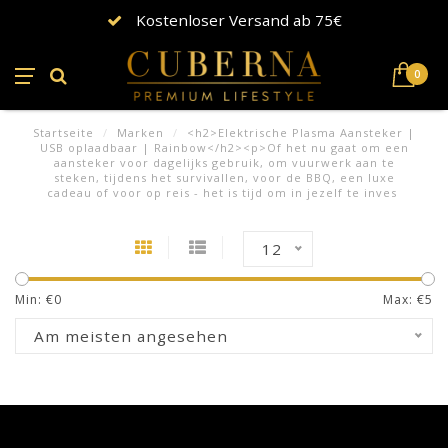
Kostenloser Versand ab 75€
0
Startseite
/
Marken
/
<h2>Elektrische Plasma Aansteker |
USB oplaadbaar | Rainbow</h2><p>Of het nu gaat om een
aansteker voor dagelijks gebruik, om vuurwerk aan te
steken, tijdens het survivallen, voor de BBQ, een luxe
cadeau of voor op reis - het is tijd om in jezelf te inves
12
Min: €
0
Max: €
5
Am meisten angesehen